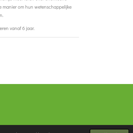
ge manier om hun wetenschappelijke
n.
eren vanaf 6 jaar.