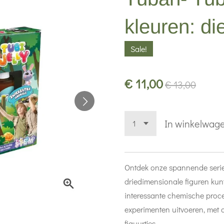
kleuren: di
Sale!
€ 11,00
€ 13,00
In winkelwag
Ontdek onze spannende serie
driedimensionale figuren kun
interessante chemische proce
experimenten uitvoeren, met a
figuurtjes.