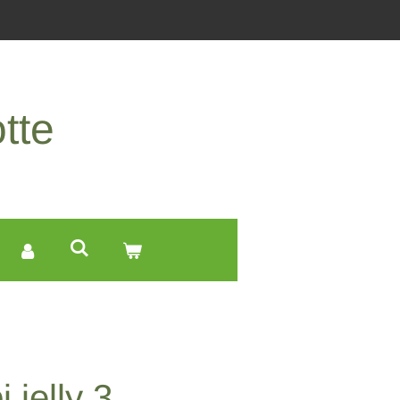
tte
 jelly 3