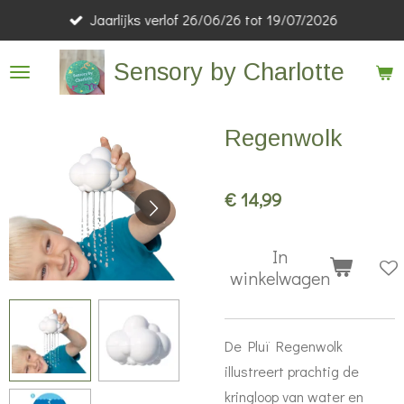
Jaarlijks verlof 26/06/26 tot 19/07/2026
Ga
direct
Sensory by Charlotte
naar
de
hoofdinhoud
Regenwolk
€ 14,99
In
winkelwagen
De Pluï Regenwolk
illustreert prachtig de
kringloop van water en