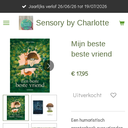
Jaarlijks verlof 26/06/26 tot 19/07/2026
Ga
direct
Sensory by Charlotte
naar
de
hoofdinhoud
Mijn beste
beste vriend
€ 17,95
Uitverkocht
Een humoristisch
prentenboek over vrienden,