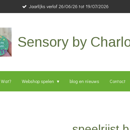
Jaarlijks verlof 26/06/26 tot 19/07/2026
Sensory by Charlo
Wat?
Webshop spelen
blog en nieuws
Contact
speelrijst