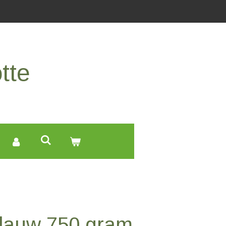
tte
 blauw 750 gram