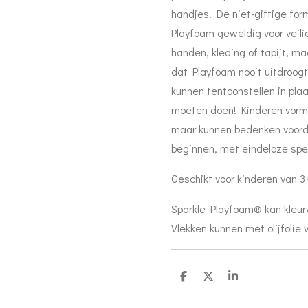
handjes. De niet-giftige fo
Playfoam geweldig voor veilig
handen, kleding of tapijt, ma
dat Playfoam nooit uitdroog
kunnen tentoonstellen in plaa
moeten doen! Kinderen vorm
maar kunnen bedenken voord
beginnen, met eindeloze spe
Geschikt voor kinderen van 3
Sparkle Playfoam® kan kleurv
Vlekken kunnen met olijfolie
D
D
S
e
e
h
l
e
a