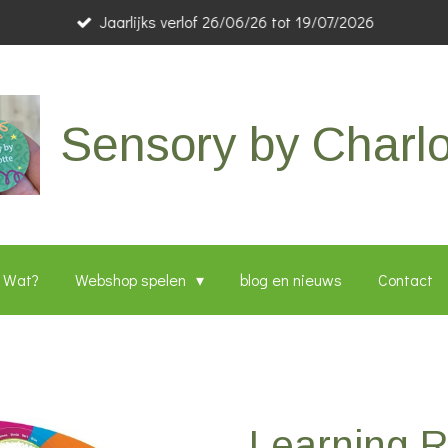
Jaarlijks verlof 26/06/26 tot 19/07/2026
Sensory by Charlo
Wat?
Webshop spelen
blog en nieuws
Contact
Learning R