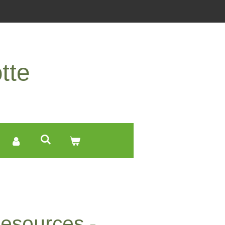
tte
esources -