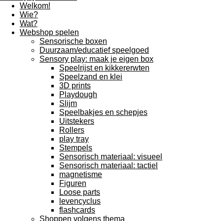
Welkom!
Wie?
Wat?
Webshop spelen
Sensorische boxen
Duurzaam/educatief speelgoed
Sensory play: maak je eigen box
Speelrijst en kikkererwten
Speelzand en klei
3D prints
Playdough
Slijm
Speelbakjes en schepjes
Uitstekers
Rollers
play tray
Stempels
Sensorisch materiaal: visueel
Sensorisch materiaal: tactiel
magnetisme
Figuren
Loose parts
levencyclus
flashcards
Shoppen volgens thema