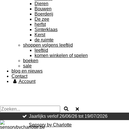
Dieren
Bouwen
Boerderij
De zee
herfst
Sinterklaas
Kerst
de ruimte
shoppen volgens leeftijd
leeftijd
komen winkelen of spelen
boeken
sale
blog en nieuws
Contact
Account
Jaarlijks verlof 26/06/26 tot 19/07/2026
Sensory by Charlotte