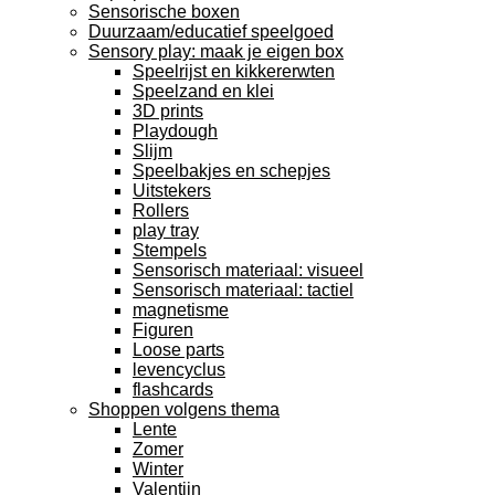
Sensorische boxen
Duurzaam/educatief speelgoed
Sensory play: maak je eigen box
Speelrijst en kikkererwten
Speelzand en klei
3D prints
Playdough
Slijm
Speelbakjes en schepjes
Uitstekers
Rollers
play tray
Stempels
Sensorisch materiaal: visueel
Sensorisch materiaal: tactiel
magnetisme
Figuren
Loose parts
levencyclus
flashcards
Shoppen volgens thema
Lente
Zomer
Winter
Valentijn