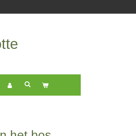
tte
in het bos