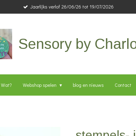
Jaarlijks verlof 26/06/26 tot 19/07/2026
Sensory by Charlo
Wat?
Webshop spelen
blog en nieuws
Contact
stempels- 