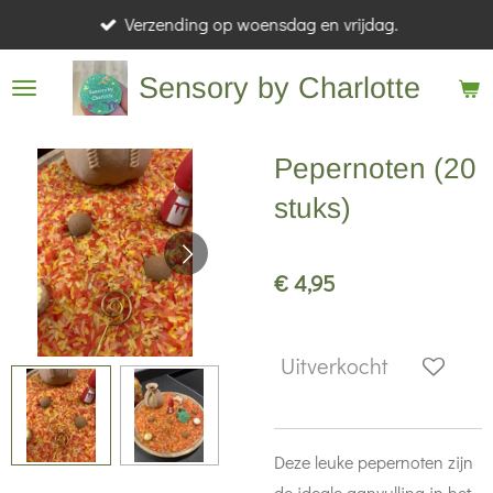
Verzending op woensdag en vrijdag.
Ga
direct
Sensory by Charlotte
naar
de
hoofdinhoud
Pepernoten (20
stuks)
€ 4,95
Uitverkocht
Deze leuke pepernoten zijn
de ideale aanvulling in het