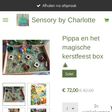
Afhalen na afspraak
Ga
direct
Sensory by Charlotte
naar
de
hoofdinhoud
Pippa en het
magische
kerstfeest box
🎄
Sale!
€ 72,00
€ 82,00
In
winkelwagen