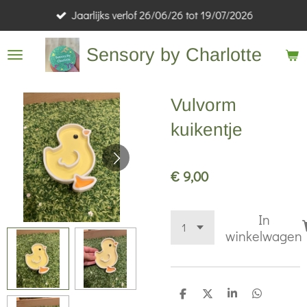
Jaarlijks verlof 26/06/26 tot 19/07/2026
Ga
direct
Sensory by Charlotte
naar
de
hoofdinhoud
Vulvorm
kuikentje
€ 9,00
In
winkelwagen
D
D
S
D