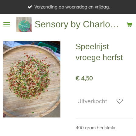
Verzending op woensdag en vrijdag.
Ga
direct
Sensory by Charlotte
naar
de
hoofdinhoud
Speelrijst
vroege herfst
€ 4,50
Uitverkocht
400 gram herfstmix