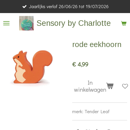
Jaarlijks verlof 26/06/26 tot 19/07/2026
Ga
direct
Sensory by Charlotte
naar
de
hoofdinhoud
rode eekhoorn
€ 4,99
In
winkelwagen
merk: Tender Leaf