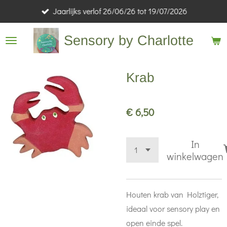
Jaarlijks verlof 26/06/26 tot 19/07/2026
Ga
direct
Sensory by Charlotte
naar
de
hoofdinhoud
Krab
€ 6,50
In
winkelwagen
Houten krab van Holztiger,
ideaal voor sensory play en
open einde spel.