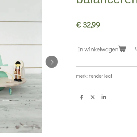
€ 32,99
In winkelwagen
merk: tender leaf
D
D
S
e
e
h
l
e
a
e
l
r
n
e