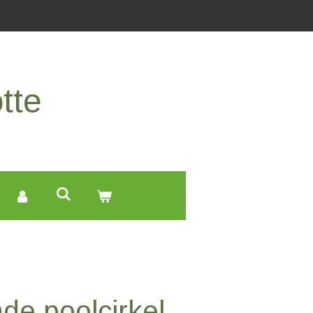
tte
de poolcirkel