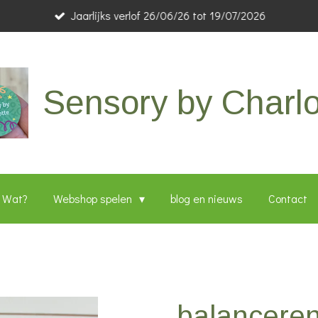
Jaarlijks verlof 26/06/26 tot 19/07/2026
Sensory by Charlo
Wat?
Webshop spelen
blog en nieuws
Contact
balanceren