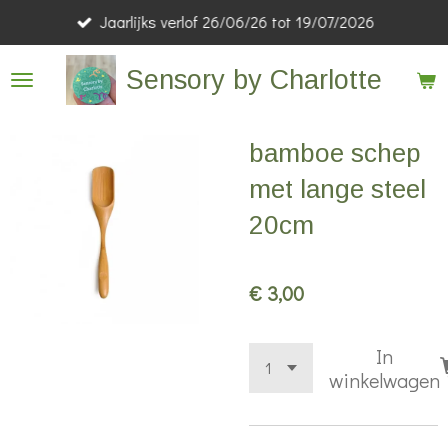
Jaarlijks verlof 26/06/26 tot 19/07/2026
Ga
direct
Sensory by Charlotte
naar
de
hoofdinhoud
bamboe schep
met lange steel
20cm
€ 3,00
In
winkelwagen