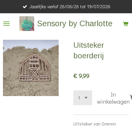
Jaarlijks verlof 26/06/26 tot 19/07/2026
Ga
direct
Sensory by Charlotte
naar
de
hoofdinhoud
Uitsteker
boerderij
€ 9,99
In
winkelwagen
Uitsteker van Grennn